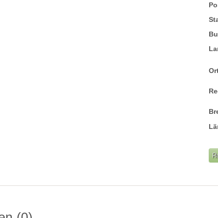
Po
St
Bu
La
Ort
Re
Br
Lä
R
gen
0