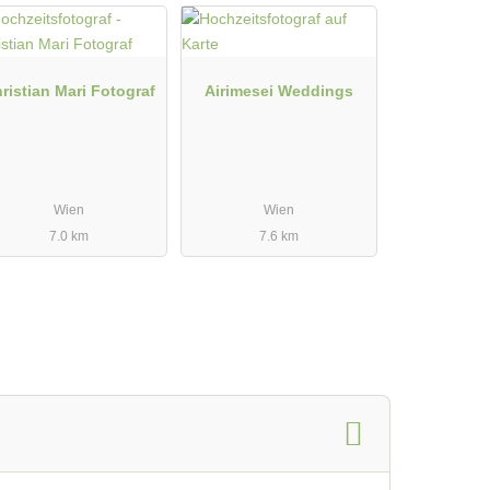
ristian Mari Fotograf
Airimesei Weddings
Wien
Wien
7.0 km
7.6 km