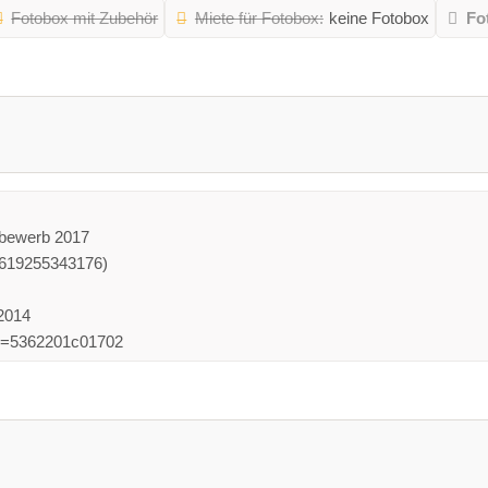
Fotobox mit Zubehör
Miete für Fotobox:
keine Fotobox
Fo
tbewerb 2017
4619255343176)
2014
?id=5362201c01702