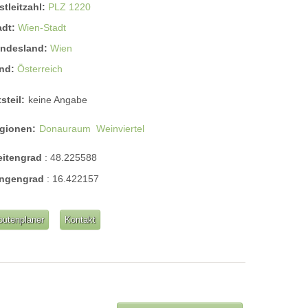
stleitzahl:
PLZ 1220
adt:
Wien-Stadt
ndesland:
Wien
nd:
Österreich
steil:
keine Angabe
gionen:
Donauraum
Weinviertel
eitengrad
:
48.225588
ngengrad
:
16.422157
outenplaner
Kontakt