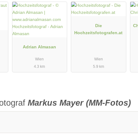
Die
Ch
Hochzeitsfotografen.at
Adrian Almasan
Wien
Wien
4.3 km
5.9 km
otograf
Markus Mayer (MM-Fotos)