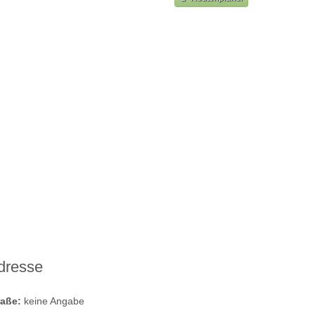
dresse
raße:
keine Angabe