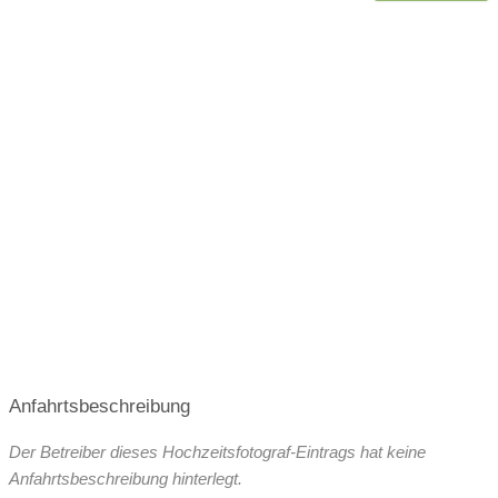
Chemielaborantin gelernt, dann aber die Kurve im Jahr
2012 noch bekommen und mit der Fotografie meine
wirkliche Berufung und meine 2. große Liebe gefunden. Im
Oktober 2017 habe ich den großen Schritt in die volle
Selbstständigkeit als Fotografin gewagt. Und was soll ich
sagen, es ist perfekt. Für mich gibt es kein schlechtes
Wetter, nur schlechte Kleidung! Ich friere Eure kleinsten
Momente für die Ewigkeit ein.
Anfahrtsbeschreibung
Der Betreiber dieses Hochzeitsfotograf-Eintrags hat keine
Anfahrtsbeschreibung hinterlegt.