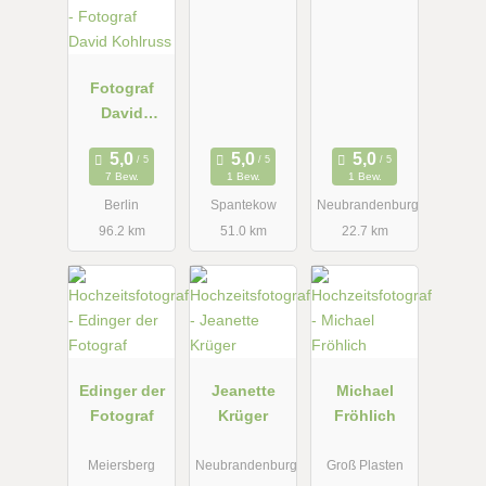
Fotograf
David
Kohlruss
7 Bew.
1 Bew.
1 Bew.
Berlin
Spantekow
Neubrandenburg
96.2 km
51.0 km
22.7 km
Edinger der
Jeanette
Michael
Fotograf
Krüger
Fröhlich
Meiersberg
Neubrandenburg
Groß Plasten