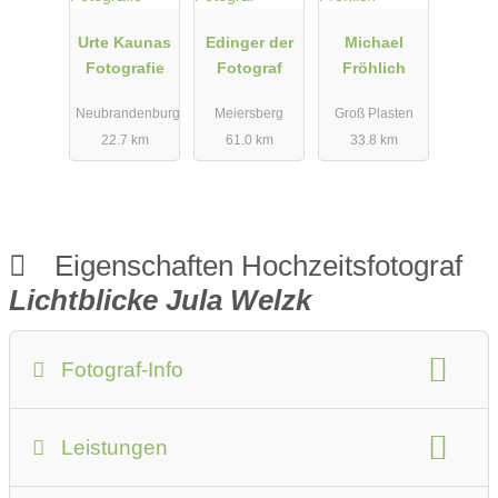
Urte Kaunas
Edinger der
Michael
Fotografie
Fotograf
Fröhlich
Neubrandenburg
Meiersberg
Groß Plasten
22.7 km
61.0 km
33.8 km
Eigenschaften Hochzeitsfotograf
Lichtblicke Jula Welzk
Fotograf-Info
Anzahlung:
20 % vom Gesamtpreis
Leistungen
Anfahrtskosten:
Preise auf Anfrage
Fotostudio