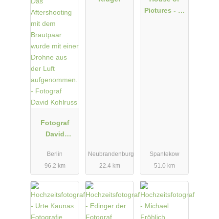
Pictures - S.
Kohlhagen
Fotograf
David
Kohlruss
Berlin
Neubrandenburg
Spantekow
96.2 km
22.4 km
51.0 km