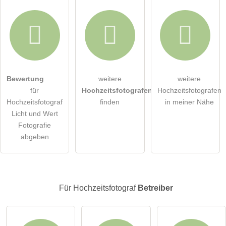
Hiermit akzeptiere ich die
AGB
.
Bewertung
weitere
weitere
für
Hochzeitsfotografen
Hochzeitsfotografen
Die
Datenschutzerklärung
habe ich zur Kenntnis genommen.
Hochzeitsfotograf
finden
in meiner Nähe
Licht und Wert
öffentliche Frage stellen
Abbrechen
Fotografie
abgeben
Hinweis:
Bitte beachten Sie, öffentliche Fragen sind
für alle
Besucher sichtbar
.
Klicken Sie hier um eine
individuelle Frage
an den
Hochzeitsfotograf-Eintrag zu stellen
.
Für Hochzeitsfotograf
Betreiber