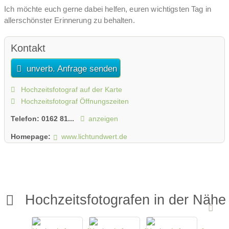
Ich möchte euch gerne dabei helfen, euren wichtigsten Tag in
allerschönster Erinnerung zu behalten.
Um dieses Ziel zu erreichen, gehört ein ausführliches
Kontakt
Vorgespräch zu meinen Standardleistungen.
Neben einem kurzen Kennenlernen, dürft ihr mir sehr gerne eure
unverb. Anfrage senden
Wünsche und Anregungen mitteilen, damit ich euch danach ein
auf euch und euer Budget zugeschnittenes Angebot machen
Hochzeitsfotograf auf der Karte
kann.
Hochzeitsfotograf Öffnungszeiten
Gerne könnt ihr zwischen
Telefon:
0162 81...
anzeigen
Homepage:
www.lichtundwert.de
einer Ganztagsbegleitung plus Reportage,
einer standesamtlichen oder
teilzeitlichen Begleitung mit der Kamera oder
einzelnen Shootings vor und/oder nach der Hochzeit
wählen.
Hochzeitsfotografen in der Nähe
Ich bin mir sicher, gemeinsam finden wir den perfekten Weg