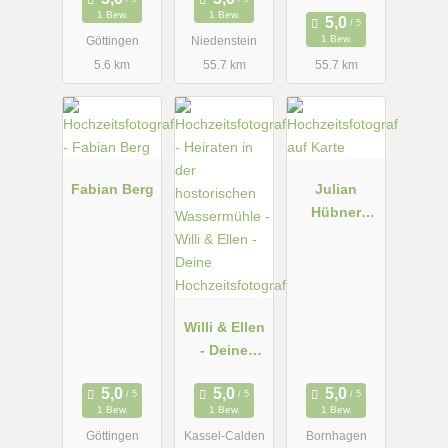
tsvideograf/
Frankfurt
1 Bew.
1 Bew.
Hochzeitsfil
Mainz
1 Bew.
Göttingen
Niedenstein
m
Wiesbaden
5.6 km
55.7 km
55.7 km
Georgij
Shugol
Fabian Berg
Julian
Hübner
Hochzeitsfot
ografie
Willi & Ellen
- Deine
Hochzeitsfot
ografen!
1 Bew.
1 Bew.
1 Bew.
Göttingen
Kassel-Calden
Bornhagen