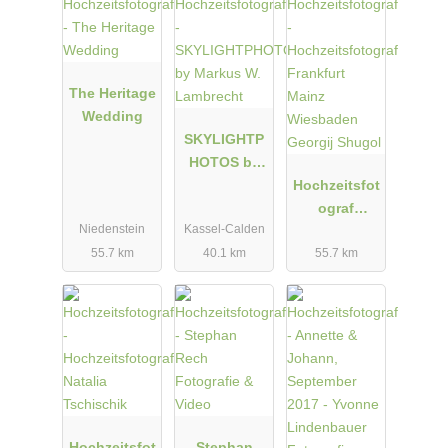
euren besonderen Tag so einzufangen, wie ihr euch das vorstellt.
Meldet euch gerne, wenn ich euer Interesse geweckt habe.
Bis dahin und
The Heritage
Herzliche Grüße
Wedding
SKYLIGHTP
Martin Schulze
HOTOS by
LICHT + WERT
Markus W.
Hochzeitsfot
Besucht mich auch gerne auf meiner Website:
Lambrecht
ograf
www.lichtundwert.de/
Niedenstein
Kassel-Calden
Frankfurt
Mainz
55.7 km
40.1 km
55.7 km
Wiesbaden
Georgij
Shugol
Hochzeitsfot
Stephan