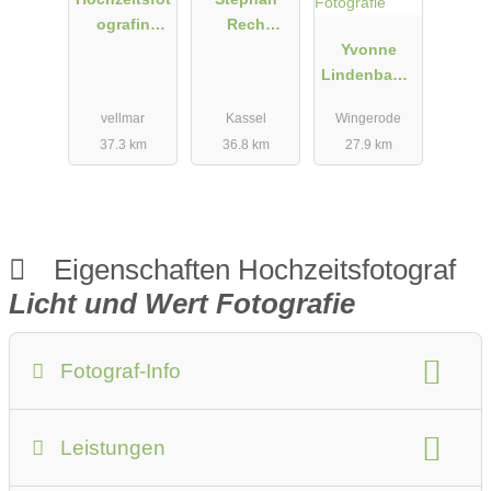
ografin
Rech
Natalia
Fotografie &
Yvonne
Tschischik
Video
Lindenbauer
Fotografie
vellmar
Kassel
Wingerode
37.3 km
36.8 km
27.9 km
Eigenschaften Hochzeitsfotograf
Licht und Wert Fotografie
Fotograf-Info
Anzahlung:
50 % vom Gesamtpreis
Leistungen
Anfahrtskosten:
Preise auf Anfrage
Fotostudio