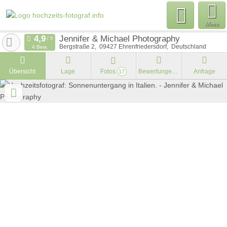
Menu
Jennifer & Michael Photography
Bergstraße 2
09427
Ehrenfriedersdorf
Deutschland
4 Bew.
Übersicht
Lage
Fotos
Bewertungen
Anfrage
17