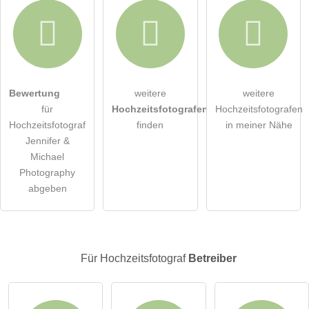
Hiermit akzeptiere ich die
AGB
.
Bewertung
weitere
weitere
für
Hochzeitsfotografen
Hochzeitsfotografen
Die
Datenschutzerklärung
habe ich zur Kenntnis genommen.
Hochzeitsfotograf
finden
in meiner Nähe
Jennifer &
öffentliche Frage stellen
Abbrechen
Michael
Photography
Hinweis:
Bitte beachten Sie, öffentliche Fragen sind
für alle
abgeben
Besucher sichtbar
.
Klicken Sie hier um eine
individuelle Frage
an den
Hochzeitsfotograf-Eintrag zu stellen
.
Für Hochzeitsfotograf
Betreiber