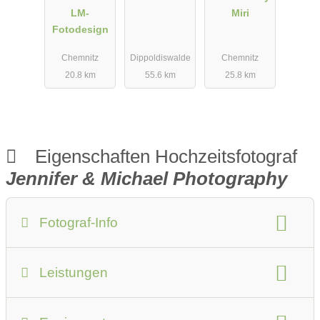
LM-
Miri
Fotodesign
Chemnitz
Dippoldiswalde
Chemnitz
20.8 km
55.6 km
25.8 km
Eigenschaften Hochzeitsfotograf
Jennifer & Michael Photography
Fotograf-Info
Anzahlung:
Preise auf Anfrage
Leistungen
Anfahrtskosten:
im Preis inkludiert
Fotostudio
Art des Shootings:
Anzahl der Fotografen:
2