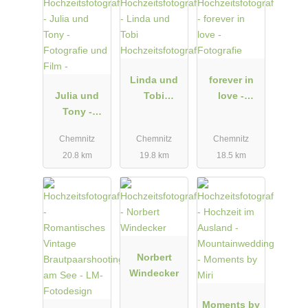
entschließen ihr Leben miteinander zu verbringen. Wir
dokumentieren euren schönsten Tag in wunderschönen Ländern,
traumhaften Städten oder auf wunderbaren Inseln.
Linda und
forever in
Julia und
Tobi
love -
Tony -
Hochzeitsfot
Fotografie
Fotografie
ografie
Chemnitz
Chemnitz
Chemnitz
und Film -
20.8 km
19.8 km
18.5 km
Norbert
Windecker
Moments by