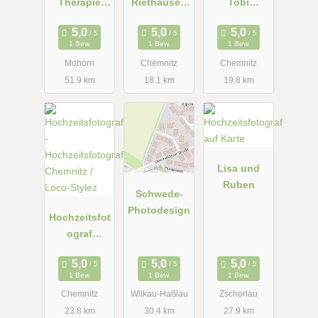
Therapie
Riethausen
Tobi
Paletzki
Fotografie
Hochzeitsfot
ografie
1 Bew.
1 Bew.
1 Bew.
Mohorn
Chemnitz
Chemnitz
51.9 km
18.1 km
19.8 km
Lisa und
Ruben
Schwede-
Photodesign
Hochzeitsfot
ograf
Chemnitz /
Loco-Stylez
1 Bew.
1 Bew.
1 Bew.
Chemnitz
Wilkau-Haßlau
Zschorlau
23.8 km
30.4 km
27.9 km