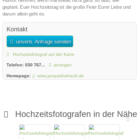
Humor nehmen, wenn mal etwas nicht ganz so läuft, wie
geplant. Euer Hochzeitstag ist die große Feier Eurer Liebe und
darum allein geht es.
Ich freu mich, wenn ich Eure Liebe erleben und visuell festhalten
Kontakt
darf.
unverb. Anfrage senden
Schreibt mir einfach und wir telefonieren mal ;-)
Hochzeitsfotograf auf der Karte
Telefon:
030 767...
anzeigen
Homepage:
www.jacquelinetraub.de
Hochzeitsfotografen in der Nähe