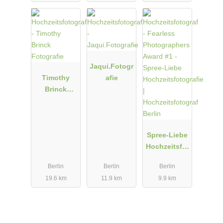
Jaqui.Fotogr
Timothy
afie
Brinck
Fotografie
Spree-Liebe
Hochzeitsfot
ografie |
Berlin
Berlin
Berlin
Hochzeitsfot
19.6 km
11.9 km
9.9 km
ograf Berlin