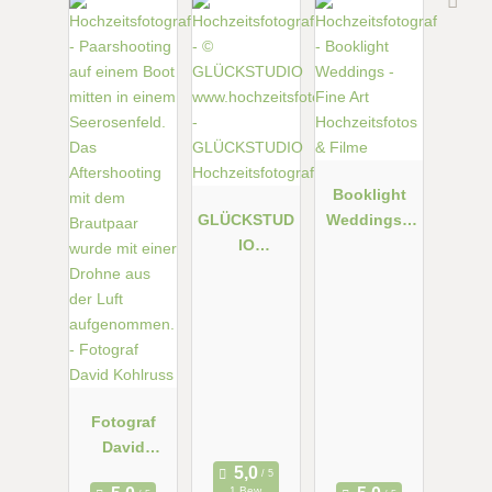
Booklight
GLÜCKSTUD
Weddings -
IO
Fine Art
Hochzeitsfot
Hochzeitsfot
ograf
os & Filme
Fotograf
David
Kohlruss
1 Bew.