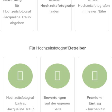
für
Hochzeitsfotografen
Hochzeitsfotografen
Die
Datenschutzerklärung
habe ich zur Kenntnis genommen.
Hochzeitsfotograf
finden
in meiner Nähe
Jacqueline Traub
öffentliche Frage stellen
Abbrechen
abgeben
Hinweis:
Bitte beachten Sie, öffentliche Fragen sind
für alle
Besucher sichtbar
.
Klicken Sie hier um eine
individuelle Frage
an den
Für Hochzeitsfotograf
Betreiber
Hochzeitsfotograf-Eintrag zu stellen
.
Hochzeitsfotograf-
Bewertungen
Premium-
Eintrag
auf der eigenen
Eintrag
Jacqueline Traub
Seite
- buchen für