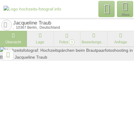
Menu
Jacqueline Traub
10367
Berlin
Deutschland
Übersicht
Lage
Fotos
Bewertungen
Anfrage
3