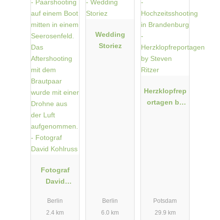
Wedding
Storiez
Herzklopfrep
ortagen by
Steven
Ritzer
Fotograf
David
Kohlruss
Berlin
Berlin
Potsdam
2.4 km
6.0 km
29.9 km