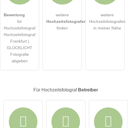
Hiermit akzeptiere ich die
AGB
.
Bewertung
weitere
weitere
für
Hochzeitsfotografen
Hochzeitsfotografen
Die
Datenschutzerklärung
habe ich zur Kenntnis genommen.
Hochzeitsfotograf
finden
in meiner Nähe
Hochzeitsfotograf
öffentliche Frage stellen
Abbrechen
Frankfurt |
GLÜCKLICHT
Hinweis:
Bitte beachten Sie, öffentliche Fragen sind
für alle
Fotografie
Besucher sichtbar
.
abgeben
Klicken Sie hier um eine
individuelle Frage
an den
Hochzeitsfotograf-Eintrag zu stellen
.
Für Hochzeitsfotograf
Betreiber