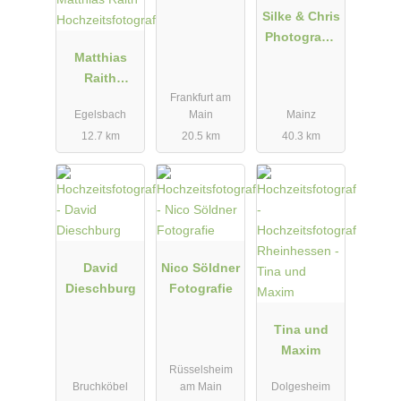
Fotografie
Silke & Chris
Photograph
Matthias
y
Raith
Frankfurt am
Hochzeitsfot
Egelsbach
Main
Mainz
ograf
12.7 km
20.5 km
40.3 km
David
Nico Söldner
Dieschburg
Fotografie
Tina und
Maxim
Rüsselsheim
Bruchköbel
am Main
Dolgesheim