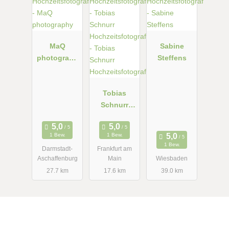
MaQ
Sabine
photograph
Steffens
y
Tobias
Schnurr
Hochzeitsfot
ograf
1 Bew.
1 Bew.
1 Bew.
Darmstadt-
Frankfurt am
Aschaffenburg
Main
Wiesbaden
27.7 km
17.6 km
39.0 km