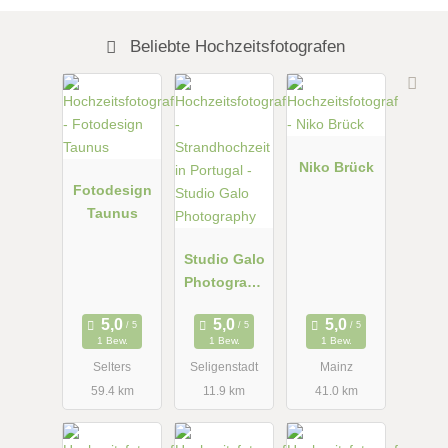
Beliebte Hochzeitsfotografen
Niko Brück
Fotodesign
Taunus
Studio Galo
Photograph
y
1 Bew.
1 Bew.
1 Bew.
Selters
Seligenstadt
Mainz
59.4 km
11.9 km
41.0 km