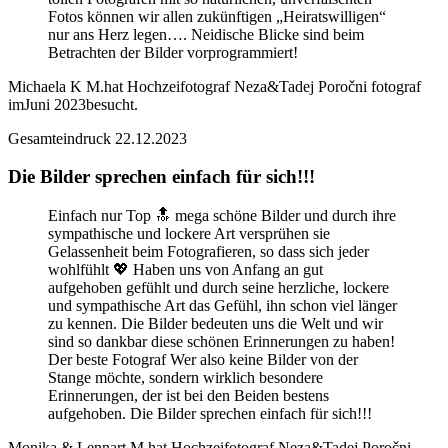
Fotos können wir allen zukünftigen „Heiratswilligen“
nur ans Herz legen…. Neidische Blicke sind beim
Betrachten der Bilder vorprogrammiert!
Michaela K M.
hat Hochzeifotograf Neza&Tadej Poročni fotograf
im
Juni 2023
besucht.
Gesamteindruck
22.12.2023
Die Bilder sprechen einfach für sich!!!
Einfach nur Top 🔝 mega schöne Bilder und durch ihre
sympathische und lockere Art versprühen sie
Gelassenheit beim Fotografieren, so dass sich jeder
wohlfühlt 💖 Haben uns von Anfang an gut
aufgehoben gefühlt und durch seine herzliche, lockere
und sympathische Art das Gefühl, ihn schon viel länger
zu kennen. Die Bilder bedeuten uns die Welt und wir
sind so dankbar diese schönen Erinnerungen zu haben!
Der beste Fotograf Wer also keine Bilder von der
Stange möchte, sondern wirklich besondere
Erinnerungen, der ist bei den Beiden bestens
aufgehoben. Die Bilder sprechen einfach für sich!!!
Monika & Lennart M.
hat Hochzeifotograf Neza&Tadej Poročni