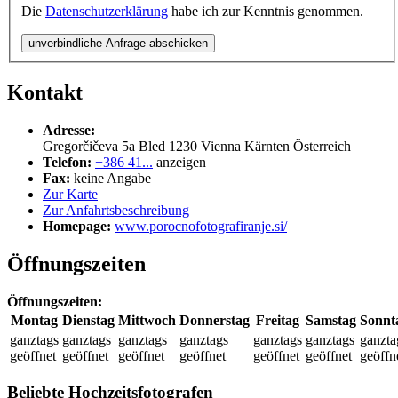
Die
Datenschutzerklärung
habe ich zur Kenntnis genommen.
unverbindliche Anfrage abschicken
Kontakt
Adresse:
Gregorčičeva 5a Bled
1230 Vienna
Kärnten
Österreich
Telefon:
+386 41...
anzeigen
Fax:
keine Angabe
Zur Karte
Zur Anfahrtsbeschreibung
Homepage:
www.porocnofotografiranje.si/
Öffnungszeiten
Öffnungszeiten:
Montag
Dienstag
Mittwoch
Donnerstag
Freitag
Samstag
Sonnt
ganztags
ganztags
ganztags
ganztags
ganztags
ganztags
ganzta
geöffnet
geöffnet
geöffnet
geöffnet
geöffnet
geöffnet
geöffn
Beliebte Hochzeitsfotografen