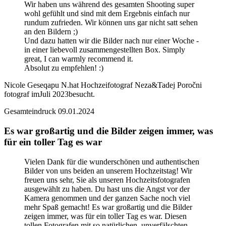
Wir haben uns während des gesamten Shooting super
wohl gefühlt und sind mit dem Ergebnis einfach nur
rundum zufrieden. Wir können uns gar nicht satt sehen
an den Bildern ;)
Und dazu hatten wir die Bilder nach nur einer Woche -
in einer liebevoll zusammengestellten Box. Simply
great, I can warmly recommend it.
Absolut zu empfehlen! :)
Nicole Geseqapu N.
hat Hochzeifotograf Neza&Tadej Poročni
fotograf im
Juli 2023
besucht.
Gesamteindruck
09.01.2024
Es war großartig und die Bilder zeigen immer, was
für ein toller Tag es war
Vielen Dank für die wunderschönen und authentischen
Bilder von uns beiden an unserem Hochzeitstag! Wir
freuen uns sehr, Sie als unseren Hochzeitsfotografen
ausgewählt zu haben. Du hast uns die Angst vor der
Kamera genommen und der ganzen Sache noch viel
mehr Spaß gemacht! Es war großartig und die Bilder
zeigen immer, was für ein toller Tag es war. Diesen
tollen Fotografen mit so natürlichen, unverfälschten