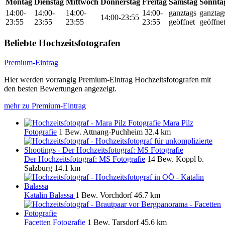
Montag
Dienstag
Mittwoch
Donnerstag
Freitag
Samstag
Sonnta
14:00-
14:00-
14:00-
14:00-
ganztags
ganztag
14:00-23:55
23:55
23:55
23:55
23:55
geöffnet
geöffne
Beliebte Hochzeitsfotografen
Premium-Eintrag
Hier werden vorrangig Premium-Eintrag Hochzeitsfotografen mit
den besten Bewertungen angezeigt.
mehr zu Premium-Eintrag
Mara Pilz
Fotografie
1 Bew.
Attnang-Puchheim
32.4 km
Der Hochzeitsfotograf: MS Fotografie
14 Bew.
Koppl b.
Salzburg
14.1 km
Katalin Balassa
1 Bew.
Vorchdorf
46.7 km
Facetten Fotografie
1 Bew.
Tarsdorf
45.6 km