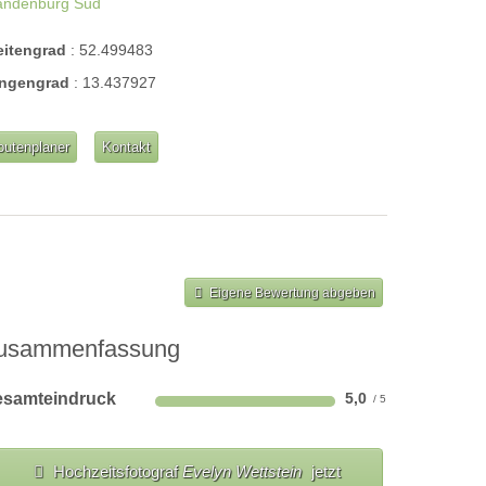
andenburg Süd
eitengrad
:
52.499483
ngengrad
:
13.437927
outenplaner
Kontakt
Eigene Bewertung abgeben
usammenfassung
samteindruck
5,0
Hochzeitsfotograf
Evelyn Wettstein
jetzt