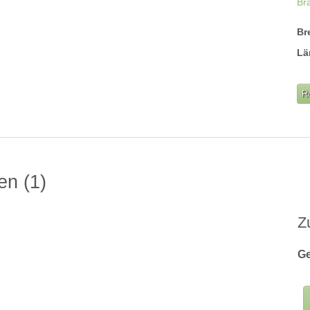
Br
Br
Lä
R
gen
1
Z
Ge