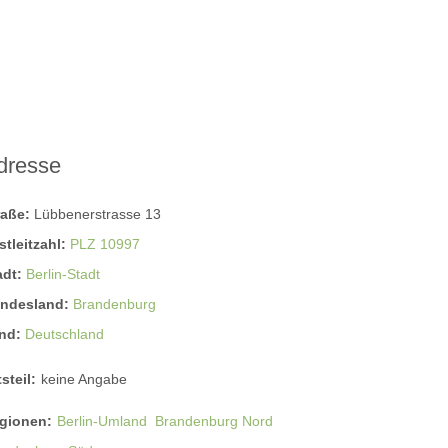
dresse
raße:
Lübbenerstrasse 13
stleitzahl:
PLZ 10997
adt:
Berlin-Stadt
ndesland:
Brandenburg
nd:
Deutschland
steil:
keine Angabe
gionen:
Berlin-Umland
Brandenburg Nord