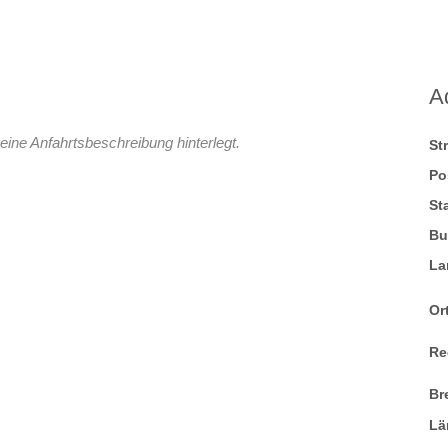
A
eine Anfahrtsbeschreibung hinterlegt.
St
Po
St
Bu
La
Ort
Re
Br
Lä