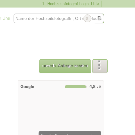
Hilfe
Hochzeitsfotograf Login
r Uns
unverb. Anfrage senden
4,8
Google