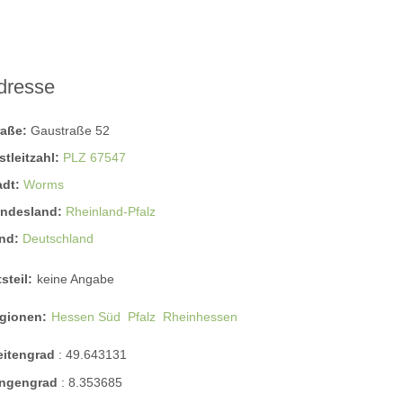
dresse
raße:
Gaustraße 52
stleitzahl:
PLZ 67547
adt:
Worms
ndesland:
Rheinland-Pfalz
nd:
Deutschland
steil:
keine Angabe
gionen:
Hessen Süd
Pfalz
Rheinhessen
eitengrad
:
49.643131
ngengrad
:
8.353685