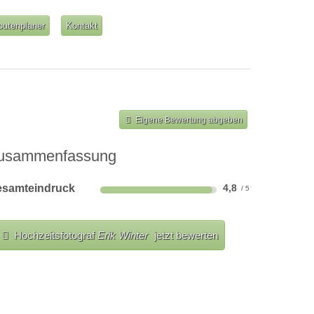
outenplaner
Kontakt
Eigene Bewertung abgeben
usammenfassung
samteindruck
4,8
Hochzeitsfotograf
Erik Winter
jetzt bewerten