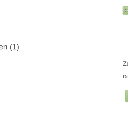
R
gen
1
Z
Ge