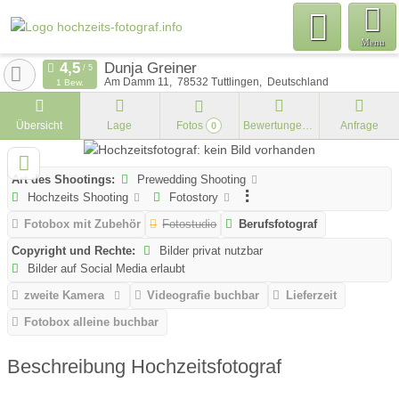
Menu
Dunja Greiner
Am Damm 11
78532
Tuttlingen
Deutschland
1 Bew.
Übersicht
Lage
Fotos
Bewertungen
Anfrage
0
Art des Shootings:
Prewedding Shooting
Hochzeits Shooting
Fotostory
Fotobox mit Zubehör
Fotostudio
Berufsfotograf
Copyright und Rechte:
Bilder privat nutzbar
Bilder auf Social Media erlaubt
zweite Kamera
Videografie buchbar
Lieferzeit
Fotobox alleine buchbar
Beschreibung Hochzeitsfotograf