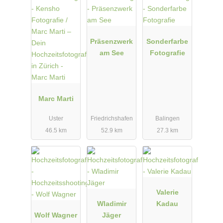
Präsenzwerk
Sonderfarbe
am See
Fotografie
Marc Marti
Uster
Friedrichshafen
Balingen
46.5 km
52.9 km
27.3 km
Valerie
Wladimir
Kadau
Wolf Wagner
Jäger