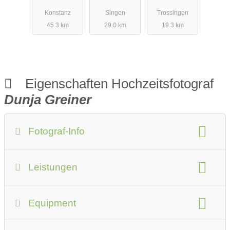
Konstanz
Singen
Trossingen
45.3 km
29.0 km
19.3 km
Eigenschaften Hochzeitsfotograf
Dunja Greiner
Fotograf-Info
Anzahlung:
keine Anzahlung nötig
Leistungen
Anfahrtskosten:
im Preis inkludiert
Fotostudio
Art des Shootings:
Anzahl der Fotografen:
1
Geschlecht:
weiblich
Equipment
Prewedding Shooting
Hochzeits Shooting
Berufsfotograf
Link zu Pinterest
Fotostory
After Wedding Shooting