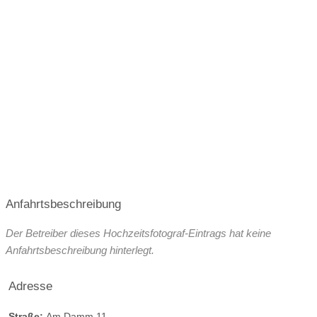
ist der Beginn eines neuen Kapitels, erfüllt mit Liebe, Glück
und Hoffnung. Mein Ziel ist es, diese Emotionen
authentisch einzufangen und sie in Form von
beeindruckenden, zeitlosen Fotos zu bewahren.
Um euren individuellen Bedürfnissen gerecht zu werden,
biete ich fünf verschiedene Pakete an. Diese reichen vom
kompakten Paket mit einer vierstündigen Begleitung,
einschließlich der Trauung und eines Brautpaar-Shootings,
bis hin zur umfassenden Hochzeitsreportage über zwölf
Stunden, die euren gesamten Tag – vom Getting Ready
bis zur abendlichen Feier – begleitet.
Anfahrtsbeschreibung
Lassen Sie uns gemeinsam sicherstellen, dass die
Der Betreiber dieses Hochzeitsfotograf-Eintrags hat keine
Erinnerungen an Ihren besonderen Tag in wunderschönen
Anfahrtsbeschreibung hinterlegt.
Bildern festgehalten werden.
Adresse
Straße:
Am Damm 11