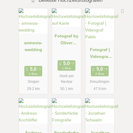
Beliebte Hochzeitsfotografen
Fotograf by
amnesia-
Oliver
wedding
Zipperer
Fotograf |
Videograf
Pablo
1 Bew.
1 Bew.
2 Bew.
Horb am
Singen
Neckar
Kreuzlingen
29.2 km
50.1 km
47.9 km
Andreas
Sonderfarbe
Jonathan