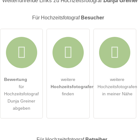
Weiterführende Links zu Hochzeitsfotograf
Dunja Greiner
Für Hochzeitsfotograf
Besucher
E-Mail-Adresse (wird nicht veröffentlicht)
Bewertung
weitere
weitere
Hiermit akzeptiere ich die
AGB
.
für
Hochzeitsfotografen
Hochzeitsfotografen
Hochzeitsfotograf
finden
in meiner Nähe
Die
Datenschutzerklärung
habe ich zur Kenntnis genommen.
Dunja Greiner
abgeben
öffentliche Frage stellen
Abbrechen
Hinweis:
Bitte beachten Sie, öffentliche Fragen sind
für alle
Besucher sichtbar
.
Für Hochzeitsfotograf
Betreiber