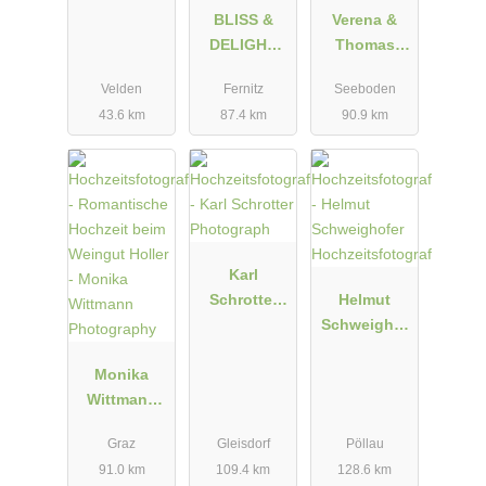
BLISS &
Verena &
DELIGHT
Thomas
AUTHENTIC
Schön -
Velden
Fernitz
Seeboden
WEDDING
Hochzeitsfot
43.6 km
87.4 km
90.9 km
PHOTOS
ografen in
AND VIDEOS
Kärnten &
Österreich
Karl
Schrotter
Helmut
Photograph
Schweighof
er
Monika
Hochzeitsfot
Wittmann
ograf
Photograph
Graz
Gleisdorf
Pöllau
y
91.0 km
109.4 km
128.6 km