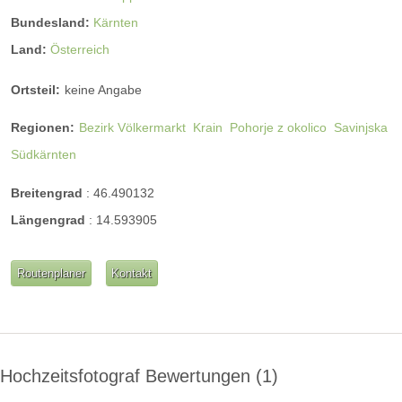
Bundesland:
Kärnten
Land:
Österreich
Ortsteil:
keine Angabe
Regionen:
Bezirk Völkermarkt
Krain
Pohorje z okolico
Savinjska
Südkärnten
Breitengrad
:
46.490132
Längengrad
:
14.593905
Routenplaner
Kontakt
Hochzeitsfotograf Bewertungen
1