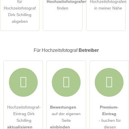
für
Hochzeitsfotografen
Hochzeitsfotografen
Hochzeitsfotograf
finden
in meiner Nähe
Die
Datenschutzerklärung
habe ich zur Kenntnis genommen.
Dirk Schilling
abgeben
öffentliche Frage stellen
Abbrechen
Hinweis:
Bitte beachten Sie, öffentliche Fragen sind
für alle
Besucher sichtbar
.
Für Hochzeitsfotograf
Betreiber
Klicken Sie hier um eine
individuelle Frage
an den
Hochzeitsfotograf-Eintrag zu stellen
.
Hochzeitsfotograf-
Bewertungen
Premium-
Eintrag Dirk
auf der eigenen
Eintrag
Schilling
Seite
- buchen für
aktualisieren
einbinden
diesen