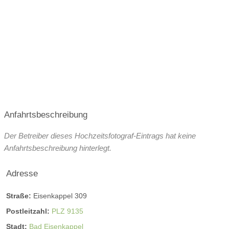
Wenn ihr euch über meine Arbeit außerhalb der
Hochzeitsfotografie informieren wollt,
dann bitte hier entlang:
http://fotograf-schilling.com
Anfahrtsbeschreibung
Der Betreiber dieses Hochzeitsfotograf-Eintrags hat keine
Anfahrtsbeschreibung hinterlegt.
Adresse
Straße:
Eisenkappel 309
Postleitzahl:
PLZ 9135
Stadt:
Bad Eisenkappel