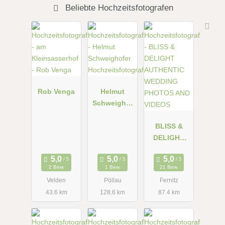
Beliebte Hochzeitsfotografen
Rob Venga
Helmut
Schweighof
er
Hochzeitsfot
BLISS &
ograf
DELIGHT
AUTHENTIC
WEDDING
2 Bew.
1 Bew.
21 Bew.
PHOTOS
Velden
Pöllau
Fernitz
AND VIDEOS
43.6 km
128.6 km
87.4 km