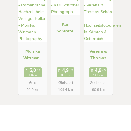
Karl
Schrotter
Photograph
Monika
Verena &
Wittmann
Thomas
Photograph
Schön -
y
Hochzeitsfot
1 Bew.
8 Bew.
14 Bew.
ografen in
Graz
Gleisdorf
Seeboden
Kärnten &
91.0 km
109.4 km
90.9 km
Österreich