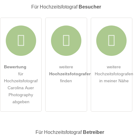
E-Mail-Adresse (wird nicht veröffentlicht)
Für Hochzeitsfotograf
Besucher
Hiermit akzeptiere ich die
AGB
.
Bewertung
weitere
weitere
für
Hochzeitsfotografen
Hochzeitsfotografen
Die
Datenschutzerklärung
habe ich zur Kenntnis genommen.
Hochzeitsfotograf
finden
in meiner Nähe
Carolina Auer
öffentliche Frage stellen
Abbrechen
Photography
abgeben
Hinweis:
Bitte beachten Sie, öffentliche Fragen sind
für alle
Besucher sichtbar
.
Klicken Sie hier um eine
individuelle Frage
an den
Hochzeitsfotograf-Eintrag zu stellen
.
Für Hochzeitsfotograf
Betreiber