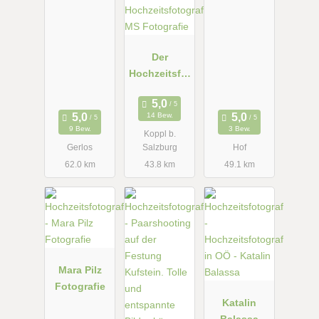
Der
Hochzeitsfot
ograf: MS
Fotografie
14 Bew.
9 Bew.
3 Bew.
Koppl b.
Gerlos
Salzburg
Hof
62.0 km
43.8 km
49.1 km
Mara Pilz
Fotografie
Katalin
Balassa