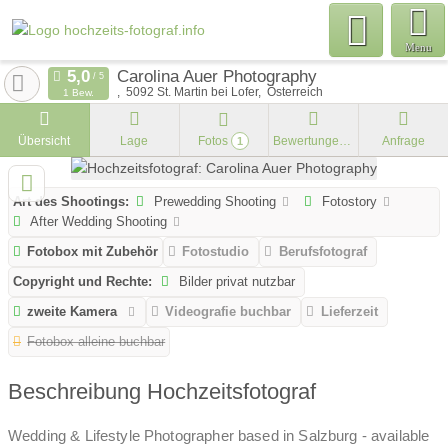
Menu
Carolina Auer Photography
5092
St. Martin bei Lofer
Österreich
1 Bew.
Übersicht
Lage
Fotos
Bewertungen
Anfrage
1
Art des Shootings:
Prewedding Shooting
Fotostory
After Wedding Shooting
Fotobox mit Zubehör
Fotostudio
Berufsfotograf
Copyright und Rechte:
Bilder privat nutzbar
zweite Kamera
Videografie buchbar
Lieferzeit
Fotobox alleine buchbar
Beschreibung Hochzeitsfotograf
Wedding & Lifestyle Photographer based in Salzburg - available