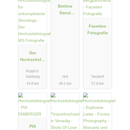
Bettina
Danzl
Photograph
y
Facetten
Fotografie
Der
Hochzeitsfot
ograf: MS
Koppl b.
Fotografie
Salzburg
Hof
Tarsdorf
43.8 km
49.1 km
57.8 km
PIA