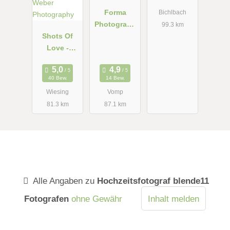
Forma
Bichlbach
Photograph
99.3 km
Shots Of
y - Manuela
Love -
und Martin
Barbara
Weber
40 Bew.
14 Bew.
Photograph
Wiesing
Vomp
y
81.3 km
87.1 km
Alle Angaben zu
Hochzeitsfotograf blende11
Fotografen
ohne Gewähr
Inhalt melden