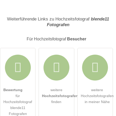
Name
Weiterführende Links zu Hochzeitsfotograf
blende11
Fotografen
E-Mail-Adresse (wird nicht veröffentlicht)
Für Hochzeitsfotograf
Besucher
Hiermit akzeptiere ich die
AGB
.
Bewertung
weitere
weitere
für
Hochzeitsfotografen
Hochzeitsfotografen
Die
Datenschutzerklärung
habe ich zur Kenntnis genommen.
Hochzeitsfotograf
finden
in meiner Nähe
blende11
öffentliche Frage stellen
Abbrechen
Fotografen