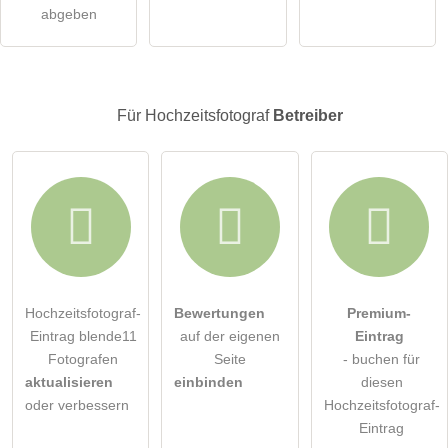
abgeben
Hinweis:
Bitte beachten Sie, öffentliche Fragen sind
für alle
Besucher sichtbar
.
Klicken Sie hier um eine
individuelle Frage
an den
Hochzeitsfotograf-Eintrag zu stellen
.
Für Hochzeitsfotograf
Betreiber
Hochzeitsfotograf-
Bewertungen
Premium-
Eintrag blende11
auf der eigenen
Eintrag
Fotografen
Seite
- buchen für
aktualisieren
einbinden
diesen
oder verbessern
Hochzeitsfotograf-
Eintrag