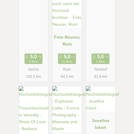
Foto Neuner,
Rum
9 Bew.
21 Bew.
1 Bew.
Gerlos
Rum
Tarsdorf
105.5 km
94.2 km
91.8 km
Josefine
Ickert