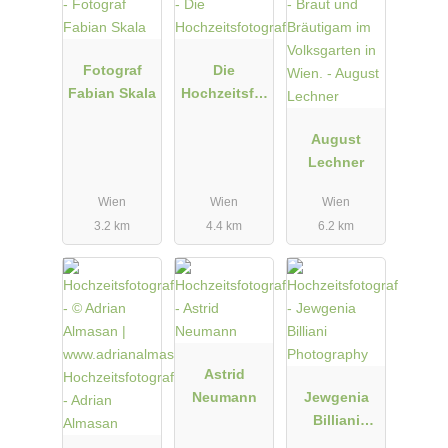
Fotograf
Die
Fabian Skala
Hochzeitsfot
ografen.at
August
Lechner
Wien
Wien
Wien
3.2 km
4.4 km
6.2 km
Astrid
Neumann
Jewgenia
Billiani
Photograph