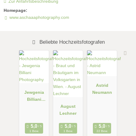
Zur Anfahrtsbeschreibung
Homepage:
www.aschaaaphotography.com
Beliebte Hochzeitsfotografen
Astrid
Jewgenia
Neumann
Billiani
Photograph
August
y
Lechner
1 Bew.
1 Bew.
22 Bew.