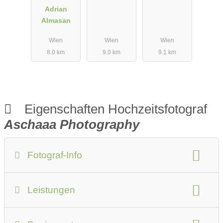
Adrian
y
Almasan
Wien
Wien
Wien
8.0 km
9.0 km
9.1 km
Eigenschaften Hochzeitsfotograf
Aschaaa Photography
Fotograf-Info
Anzahlung:
30 % vom Gesamtpreis
Leistungen
Anfahrtskosten:
0.42 Euro / Kilometer
Art des Shootings:
Fotostudio
Anzahl der Fotografen:
1