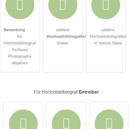
Hiermit akzeptiere ich die
AGB
.
Bewertung
weitere
weitere
für
Hochzeitsfotografen
Hochzeitsfotografen
Die
Datenschutzerklärung
habe ich zur Kenntnis genommen.
Hochzeitsfotograf
finden
in meiner Nähe
Aschaaa
öffentliche Frage stellen
Abbrechen
Photography
abgeben
Hinweis:
Bitte beachten Sie, öffentliche Fragen sind
für alle
Besucher sichtbar
.
Klicken Sie hier um eine
individuelle Frage
an den
Hochzeitsfotograf-Eintrag zu stellen
.
Für Hochzeitsfotograf
Betreiber